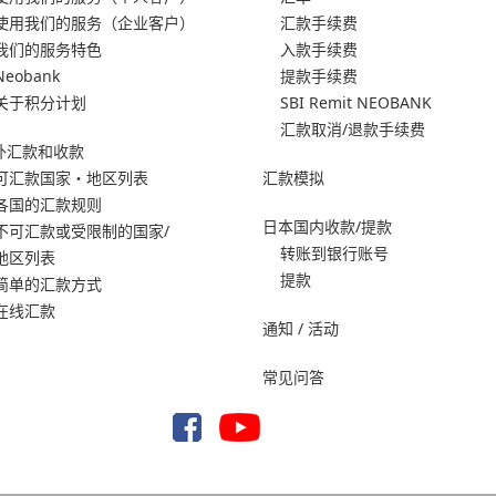
使用我们的服务
（企业客户）
汇款手续费
我们的服务特色
入款手续费
Neobank
提款手续费
关于积分计划
SBI Remit NEOBANK
汇款取消/退款手续费
外汇款和收款
可汇款国家・地区列表
汇款模拟
各国的汇款规则
日本国内收款/提款
不可汇款或受限制的国家/
转账到银行账号
地区列表
提款
简单的汇款方式
在线汇款
通知 / 活动
常见问答