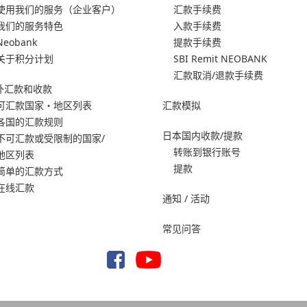
使用我们的服务
（企业客户）
汇款手续费
我们的服务特色
入款手续费
Neobank
提款手续费
关于积分计划
SBI Remit NEOBANK
汇款取消/退款手续费
外汇款和收款
可汇款国家・地区列表
汇款模拟
各国的汇款规则
日本国内收款/提款
不可汇款或受限制的国家/
转账到银行账号
地区列表
提款
简单的汇款方式
在线汇款
通知 / 活动
常见问答