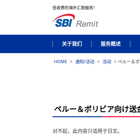
低收费的海外汇款服务！
关于我们
服务概述
HOME
>
通知/活动
>
活动
>
ペルー＆ボ
ペルー＆ボリビア向け送
对不起，此内容只适用于
日文
。