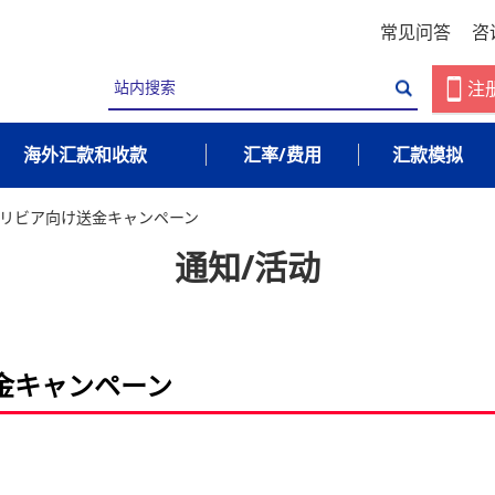
常见问答
咨
注
海外汇款和收款
汇率/费用
汇款模拟
リビア向け送金キャンペーン
通知/活动
金キャンペーン