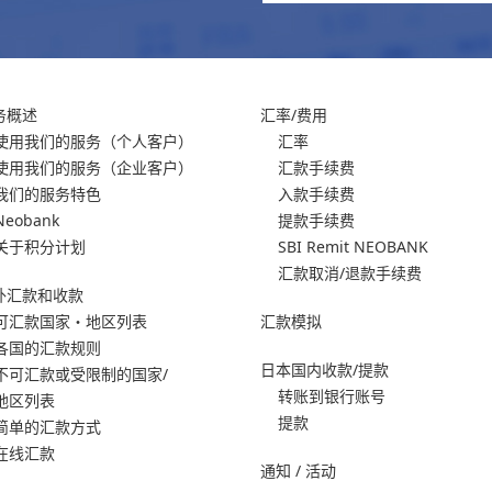
务概述
汇率/费用
使用我们的服务
（个人客户）
汇率
使用我们的服务
（企业客户）
汇款手续费
我们的服务特色
入款手续费
Neobank
提款手续费
关于积分计划
SBI Remit NEOBANK
汇款取消/退款手续费
外汇款和收款
可汇款国家・地区列表
汇款模拟
各国的汇款规则
日本国内收款/提款
不可汇款或受限制的国家/
转账到银行账号
地区列表
提款
简单的汇款方式
在线汇款
通知 / 活动