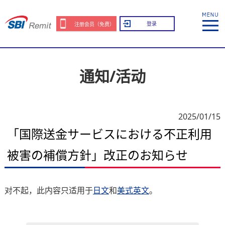
登录
注册会员（免费）
通知/活动
2025/01/15
「国際送金サービスにおける不正利用
被害の補償方針」改正のお知らせ
对不起，此内容只适用于
日文
和
美式英文
。