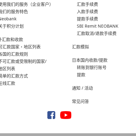
使用我们的服务
（企业客户）
汇款手续费
我们的服务特色
入款手续费
Neobank
提款手续费
关于积分计划
SBI Remit NEOBANK
汇款取消/退款手续费
外汇款和收款
可汇款国家・地区列表
汇款模拟
各国的汇款规则
日本国内收款/提款
不可汇款或受限制的国家/
转账到银行账号
地区列表
提款
简单的汇款方式
在线汇款
通知 / 活动
常见问答