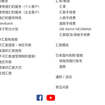
务概述
汇率/费用
使用我们的服务
（个人客户）
汇率
使用我们的服务
（企业客户）
汇款手续费
我们的服务特色
入款手续费
Neobank
提款手续费
关于积分计划
SBI Remit NEOBANK
汇款取消/退款手续费
外汇款和收款
可汇款国家・地区列表
汇款模拟
各国的汇款规则
日本国内收款/提款
不可汇款或受限制的国家/
转账到银行账号
地区列表
提款
简单的汇款方式
在线汇款
通知 / 活动
常见问答