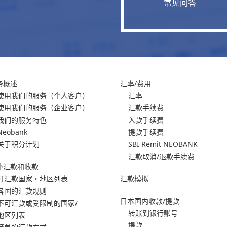
常见问答
务概述
汇率/费用
使用我们的服务
（个人客户）
汇率
使用我们的服务
（企业客户）
汇款手续费
我们的服务特色
入款手续费
Neobank
提款手续费
关于积分计划
SBI Remit NEOBANK
汇款取消/退款手续费
外汇款和收款
可汇款国家・地区列表
汇款模拟
各国的汇款规则
日本国内收款/提款
不可汇款或受限制的国家/
转账到银行账号
地区列表
提款