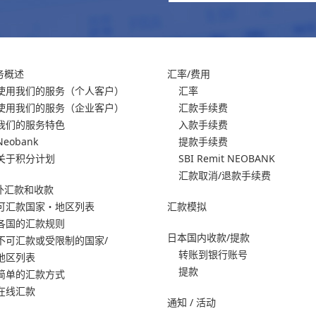
务概述
汇率/费用
使用我们的服务
（个人客户）
汇率
使用我们的服务
（企业客户）
汇款手续费
我们的服务特色
入款手续费
Neobank
提款手续费
关于积分计划
SBI Remit NEOBANK
汇款取消/退款手续费
外汇款和收款
可汇款国家・地区列表
汇款模拟
各国的汇款规则
日本国内收款/提款
不可汇款或受限制的国家/
转账到银行账号
地区列表
提款
简单的汇款方式
在线汇款
通知 / 活动