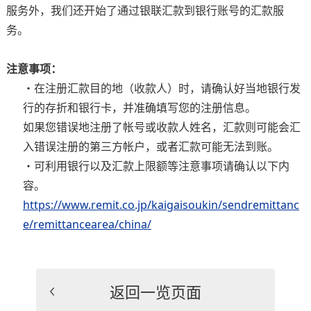
服务外，我们还开始了通过银联汇款到银行账号的汇款服
务。
注意事项：
・在注册汇款目的地（收款人）时，请确认好当地银行发
行的存折和银行卡，并准确填写您的注册信息。
如果您错误地注册了帐号或收款人姓名，汇款则可能会汇
入错误注册的第三方帐户，或者汇款可能无法到账。
・可利用银行以及汇款上限额等注意事项请确认以下内
容。
https://www.remit.co.jp/kaigaisoukin/sendremittanc
e/remittancearea/china/
返回一览页面