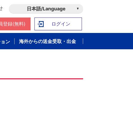
せ
日本語/Language
員登録(無料)
ログイン
海外からの送金受取・出金
ション