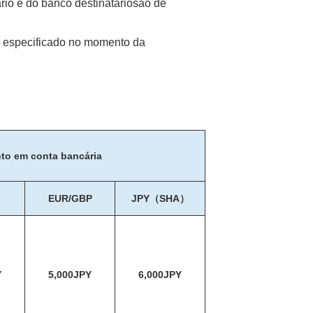
rio e do banco destinatáriosão de
or especificado no momento da
to em conta bancária
EUR/GBP
JPY（SHA）
Y
5,000JPY
6,000JPY