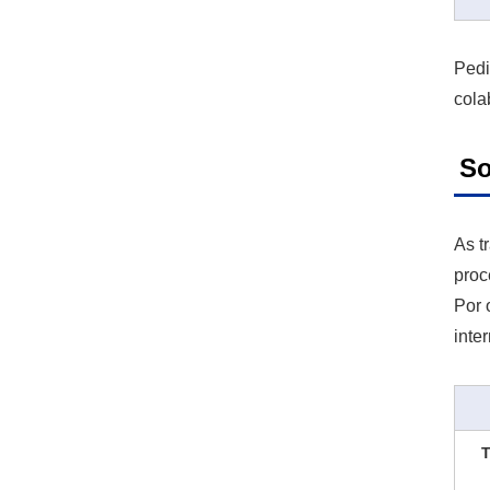
Pedi
cola
So
As t
proc
Por 
inte
T