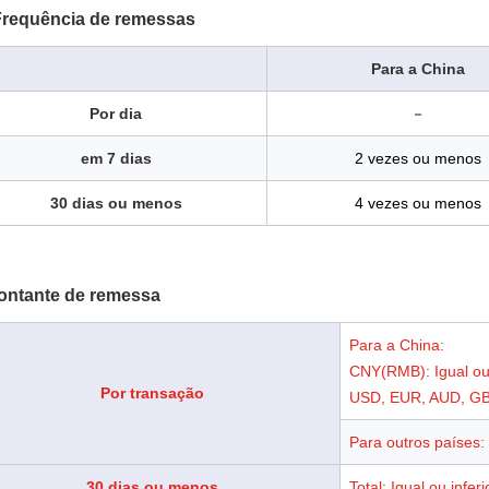
requência de remessas
Para a China
Por dia
－
em 7 dias
2 vezes ou menos
30 dias ou menos
4 vezes ou menos
ontante de remessa
Para a China:
CNY(RMB): Igual ou 
Por transação
USD, EUR, AUD, GBP
Para outros países:
30 dias ou menos
Total: Igual ou infe