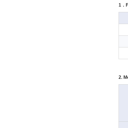
1．F
2. M