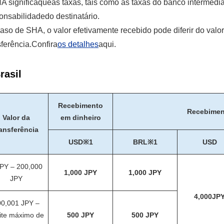
 significaqueas taxas, tais como as taxas do banco intermediá
onsabilidadedo destinatário.
aso de SHA, o valor efetivamente recebido pode diferir do val
sferência.Confira
os detalhes
aqui.
rasil
Recebimento
Recebimen
Valor da
em dinheiro
ransferência
USD※1
BRL※1
USD
JPY – 200,000
1,000 JPY
1,000 JPY
JPY
4,000JP
0,001 JPY –
ite máximo de
500 JPY
500 JPY