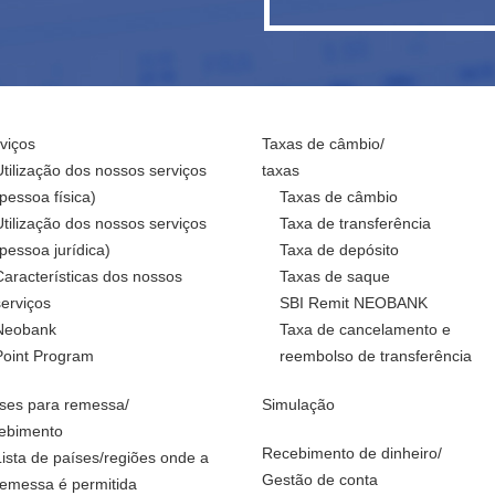
viços
Taxas de câmbio/
Utilização dos nossos serviços
taxas
(pessoa física)
Taxas de câmbio
Utilização dos nossos serviços
Taxa de transferência
(pessoa jurídica)
Taxa de depósito
Características dos nossos
Taxas de saque
serviços
SBI Remit NEOBANK
Neobank
Taxa de cancelamento e
Point Program
reembolso de transferência
ses para remessa/
Simulação
ebimento
Recebimento de dinheiro/
Lista de países/regiões onde a
Gestão de conta
remessa é permitida