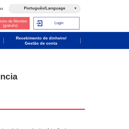
Português/Language
as
istro de Membro
Login
(gratuito)
Recebimento de dinheiro/
Gestão de conta
ência