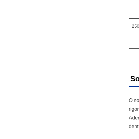
250
So
O no
rigo
Adem
dent