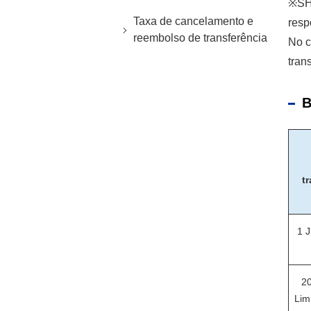
※SHA
Taxa de cancelamento e
resp
reembolso de transferência
No c
tran
B
t
1 
20
Lim