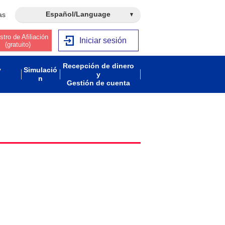
Español/Language
as
stro de Afiliación
Iniciar sesión
(gratuito)
Recepción de dinero
y
Simulació
y
n
Gestión de cuenta