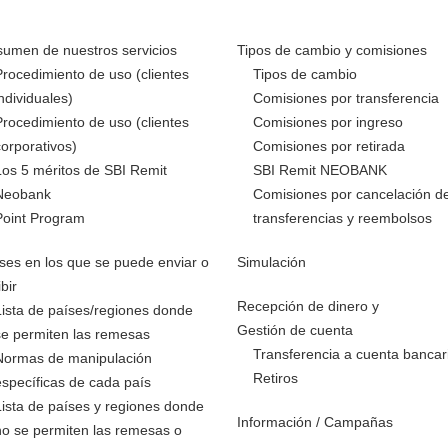
umen de nuestros servicios
Tipos de cambio y comisiones
Procedimiento de uso (clientes
Tipos de cambio
individuales)
Comisiones por transferencia
Procedimiento de uso (clientes
Comisiones por ingreso
corporativos)
Comisiones por retirada
Los 5 méritos de SBI Remit
SBI Remit NEOBANK
Neobank
Comisiones por cancelación d
Point Program
transferencias y reembolsos
ses en los que se puede enviar o
Simulación
ibir
Recepción de dinero y
Lista de países/regiones donde
Gestión de cuenta
se permiten las remesas
Transferencia a cuenta bancar
Normas de manipulación
Retiros
específicas de cada país
Lista de países y regiones donde
Información / Campañas
no se permiten las remesas o