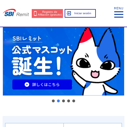
Registro de
Iniciar sesión
Afiliación (gratuito)