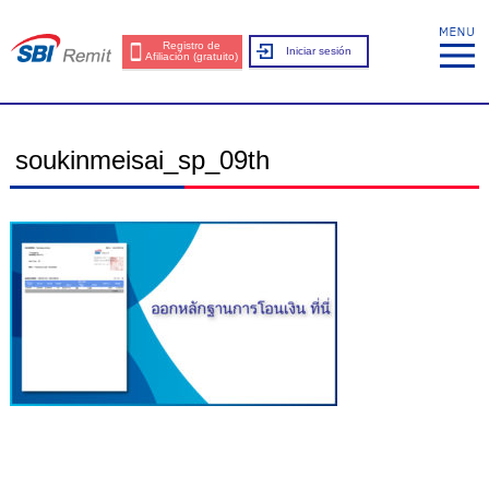
Registro de
Iniciar sesión
Afiliación (gratuito)
soukinmeisai_sp_09th