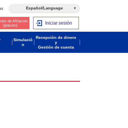
Español/Language
as
stro de Afiliación
Iniciar sesión
(gratuito)
Recepción de dinero
y
Simulació
y
n
Gestión de cuenta