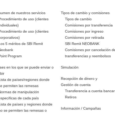
umen de nuestros servicios
Tipos de cambio y comisiones
Procedimiento de uso (clientes
Tipos de cambio
individuales)
Comisiones por transferencia
Procedimiento de uso (clientes
Comisiones por ingreso
corporativos)
Comisiones por retirada
Los 5 méritos de SBI Remit
SBI Remit NEOBANK
Neobank
Comisiones por cancelación d
Point Program
transferencias y reembolsos
ses en los que se puede enviar o
Simulación
ibir
Recepción de dinero y
Lista de países/regiones donde
Gestión de cuenta
se permiten las remesas
Transferencia a cuenta bancar
Normas de manipulación
Retiros
específicas de cada país
Lista de países y regiones donde
Información / Campañas
no se permiten las remesas o