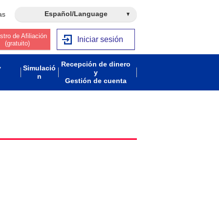
Español/Language
as
stro de Afiliación
Iniciar sesión
(gratuito)
Recepción de dinero
y
Simulació
y
n
Gestión de cuenta