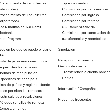
Procedimiento de uso (clientes
Tipos de cambio
individuales)
Comisiones por transferencia
Procedimiento de uso (clientes
Comisiones por ingreso
corporativos)
Comisiones por retirada
Los 5 méritos de SBI Remit
SBI Remit NEOBANK
Neobank
Comisiones por cancelación d
Point Program
transferencias y reembolsos
ses en los que se puede enviar o
Simulación
ibir
Recepción de dinero y
Lista de países/regiones donde
Gestión de cuenta
se permiten las remesas
Transferencia a cuenta bancar
Normas de manipulación
Retiros
específicas de cada país
Lista de países y regiones donde
Información / Campañas
no se permiten las remesas o
están sujetas a restricciones
Preguntas frecuentes
Métodos sencillos de remesa
Remesa en Línea