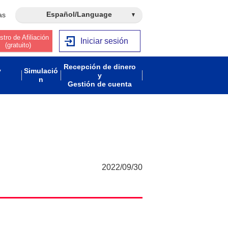
Español/Language
as
stro de Afiliación
Iniciar sesión
(gratuito)
Recepción de dinero
y
Simulació
y
n
Gestión de cuenta
2022/09/30