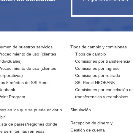
umen de nuestros servicios
Tipos de cambio y comisiones
Procedimiento de uso (clientes
Tipos de cambio
individuales)
Comisiones por transferencia
Procedimiento de uso (clientes
Comisiones por ingreso
corporativos)
Comisiones por retirada
Los 5 méritos de SBI Remit
SBI Remit NEOBANK
Neobank
Comisiones por cancelación d
Point Program
transferencias y reembolsos
ses en los que se puede enviar o
Simulación
ibir
Recepción de dinero y
Lista de países/regiones donde
Gestión de cuenta
se permiten las remesas