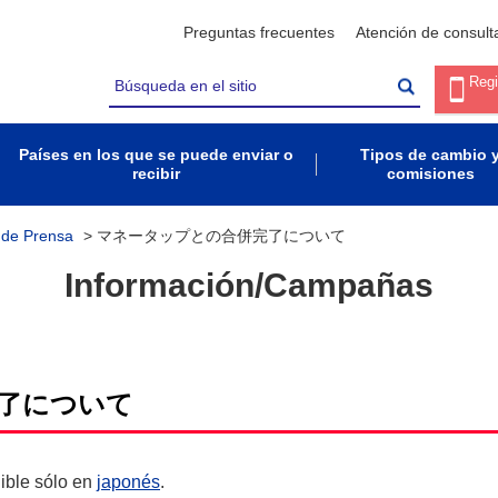
Preguntas frecuentes
Atención de consult
Regi
Países en los que se puede enviar o
Tipos de cambio 
recibir
comisiones
 de Prensa
>
マネータップとの合併完了について
Información/Campañas
了について
nible sólo en
japonés
.