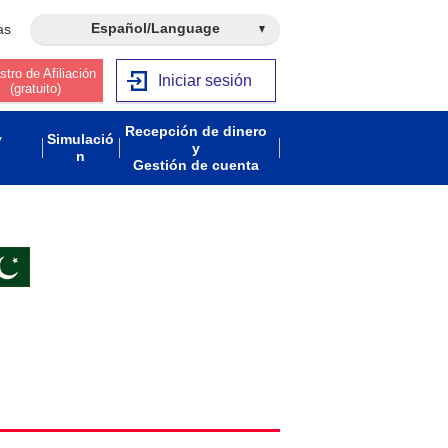
Español/Language
as
stro de Afiliación
Iniciar sesión
(gratuito)
Recepción de dinero
y
Simulació
y
n
Gestión de cuenta