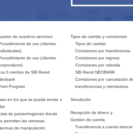
umen de nuestros servicios
Tipos de cambio y comisiones
Procedimiento de uso (clientes
Tipos de cambio
individuales)
Comisiones por transferencia
Procedimiento de uso (clientes
Comisiones por ingreso
corporativos)
Comisiones por retirada
Los 5 méritos de SBI Remit
SBI Remit NEOBANK
Neobank
Comisiones por cancelación d
Point Program
transferencias y reembolsos
ses en los que se puede enviar o
Simulación
ibir
Recepción de dinero y
Lista de países/regiones donde
Gestión de cuenta
se permiten las remesas
Transferencia a cuenta bancar
Normas de manipulación