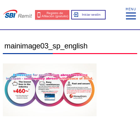
Registro de
Iniciar sesión
Afiliación (gratuito)
mainimage03_sp_english