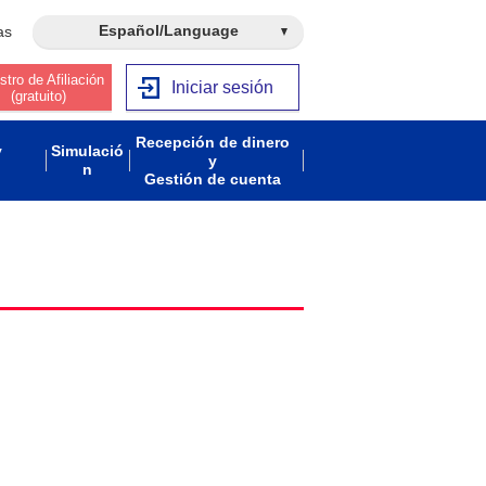
Español/Language
as
stro de Afiliación
Iniciar sesión
(gratuito)
Recepción de dinero
y
Simulació
y
n
Gestión de cuenta