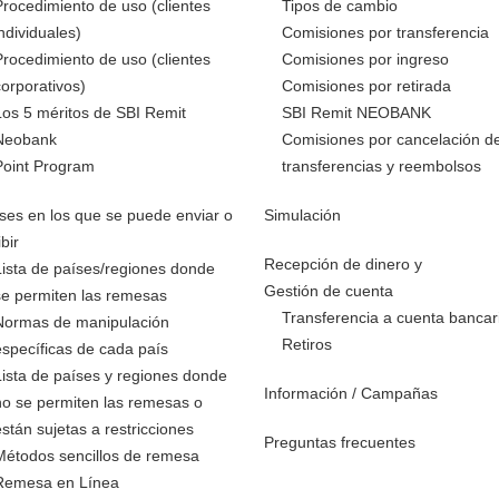
Procedimiento de uso (clientes
Tipos de cambio
individuales)
Comisiones por transferencia
Procedimiento de uso (clientes
Comisiones por ingreso
corporativos)
Comisiones por retirada
Los 5 méritos de SBI Remit
SBI Remit NEOBANK
Neobank
Comisiones por cancelación d
Point Program
transferencias y reembolsos
ses en los que se puede enviar o
Simulación
ibir
Recepción de dinero y
Lista de países/regiones donde
Gestión de cuenta
se permiten las remesas
Transferencia a cuenta bancar
Normas de manipulación
Retiros
específicas de cada país
Lista de países y regiones donde
Información / Campañas
no se permiten las remesas o
están sujetas a restricciones
Preguntas frecuentes
Métodos sencillos de remesa
Remesa en Línea