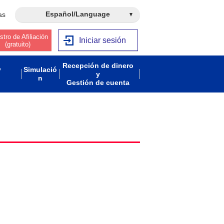
Español/Language
as
stro de Afiliación
Iniciar sesión
(gratuito)
Recepción de dinero
y
Simulació
y
n
Gestión de cuenta