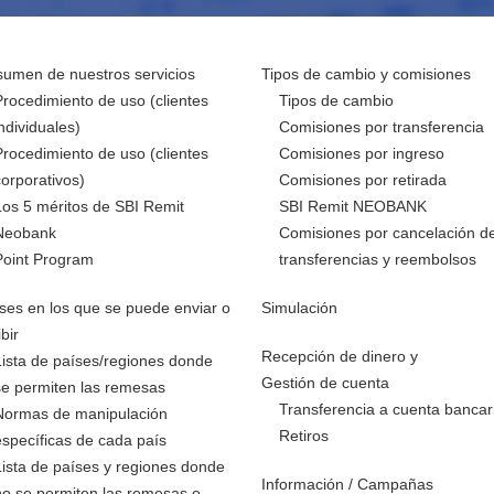
umen de nuestros servicios
Tipos de cambio y comisiones
Procedimiento de uso (clientes
Tipos de cambio
individuales)
Comisiones por transferencia
Procedimiento de uso (clientes
Comisiones por ingreso
corporativos)
Comisiones por retirada
Los 5 méritos de SBI Remit
SBI Remit NEOBANK
Neobank
Comisiones por cancelación d
Point Program
transferencias y reembolsos
ses en los que se puede enviar o
Simulación
ibir
Recepción de dinero y
Lista de países/regiones donde
Gestión de cuenta
se permiten las remesas
Transferencia a cuenta bancar
Normas de manipulación
Retiros
específicas de cada país
Lista de países y regiones donde
Información / Campañas
no se permiten las remesas o