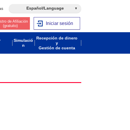
Español/Language
as
stro de Afiliación
Iniciar sesión
(gratuito)
Recepción de dinero
y
Simulació
y
n
Gestión de cuenta