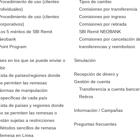
Procedimiento de uso (clientes
Tipos de cambio
individuales)
Comisiones por transferencia
Procedimiento de uso (clientes
Comisiones por ingreso
corporativos)
Comisiones por retirada
Los 5 méritos de SBI Remit
SBI Remit NEOBANK
Neobank
Comisiones por cancelación d
Point Program
transferencias y reembolsos
ses en los que se puede enviar o
Simulación
ibir
Recepción de dinero y
Lista de países/regiones donde
Gestión de cuenta
se permiten las remesas
Transferencia a cuenta bancar
Normas de manipulación
Retiros
específicas de cada país
Lista de países y regiones donde
Información / Campañas
no se permiten las remesas o
están sujetas a restricciones
Preguntas frecuentes
Métodos sencillos de remesa
Remesa en Línea