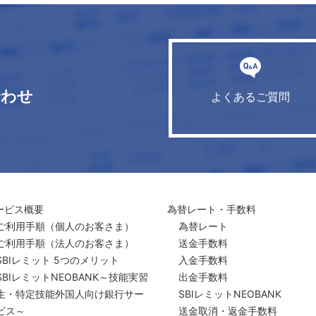
合わせ
よくあるご質問
ービス概要
為替レート・手数料
ご利用手順
（個人のお客さま）
為替レート
ご利用手順
（法人のお客さま）
送金手数料
SBIレミット 5つのメリット
入金手数料
SBIレミットNEOBANK～技能実習
出金手数料
生・特定技能外国人向け銀行サー
SBIレミットNEOBANK
ビス～
送金取消・返金手数料