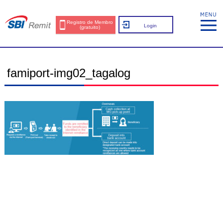
Registro de Membro
Login
(gratuito)
famiport-img02_tagalog