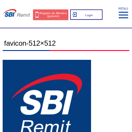
Registro de Membro
Login
(gratuito)
favicon-512×512