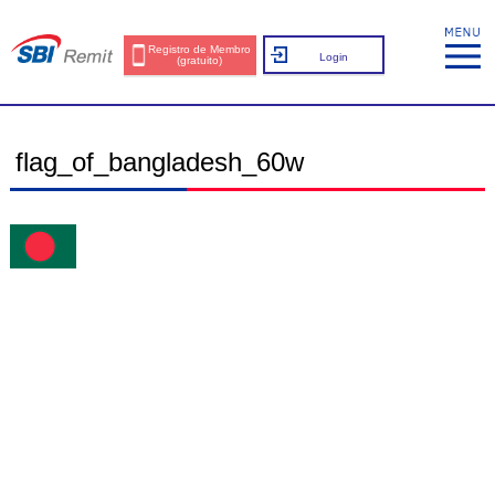
Registro de Membro
Login
(gratuito)
flag_of_bangladesh_60w