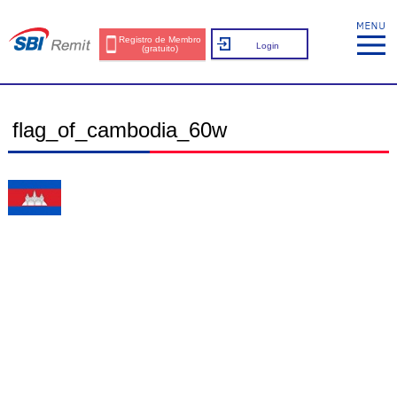
Registro de Membro
Login
(gratuito)
flag_of_cambodia_60w