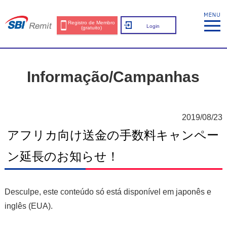
Registro de Membro
Login
(gratuito)
Informação/Campanhas
2019/08/23
アフリカ向け送金の手数料キャンペー
ン延長のお知らせ！
Desculpe, este conteúdo só está disponível em
japonês
e
inglês (EUA)
.