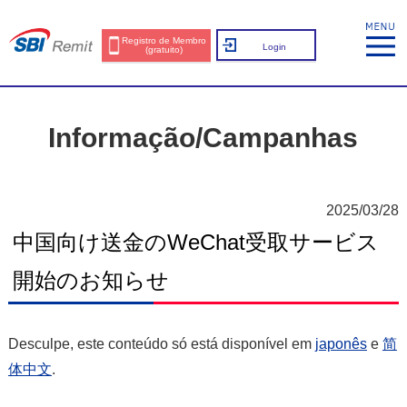
Registro de Membro
Login
(gratuito)
Informação/Campanhas
2025/03/28
中国向け送金のWeChat受取サービス
開始のお知らせ
Desculpe, este conteúdo só está disponível em
japonês
e
简
体中文
.