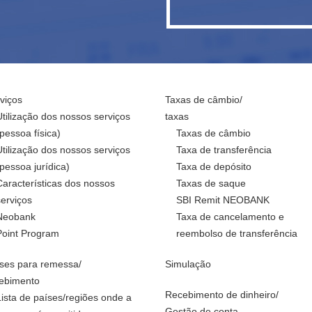
viços
Taxas de câmbio/
Utilização dos nossos serviços
taxas
(pessoa física)
Taxas de câmbio
Utilização dos nossos serviços
Taxa de transferência
(pessoa jurídica)
Taxa de depósito
Características dos nossos
Taxas de saque
serviços
SBI Remit NEOBANK
Neobank
Taxa de cancelamento e
Point Program
reembolso de transferência
ses para remessa/
Simulação
ebimento
Recebimento de dinheiro/
Lista de países/regiões onde a
Gestão de conta