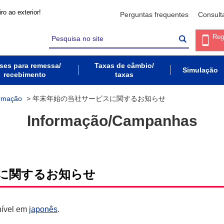
ro ao exterior!
Perguntas frequentes
Consult
Reg
ses para remessa/
Taxas de câmbio/
Simulação
recebimento
taxas
ormação
>
年末年始の当社サービスに関するお知らせ
Informação/Campanhas
に関するお知らせ
nível em
japonês
.