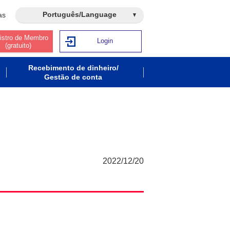
Português/Language
as
istro de Membro
Login
(gratuito)
Recebimento de dinheiro/
Gestão de conta
2022/12/20