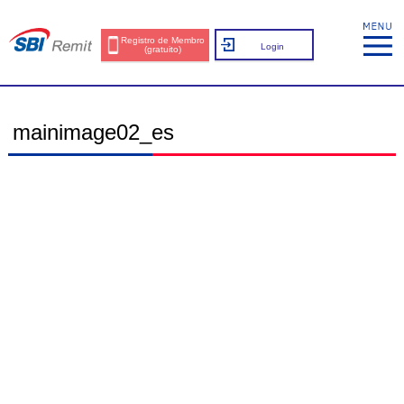
Registro de Membro
Login
(gratuito)
mainimage02_es