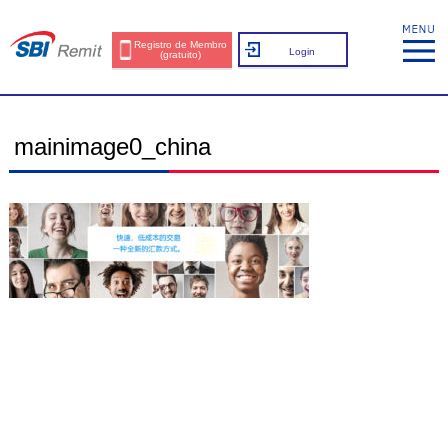
Registro de Membro
Login
(gratuito)
mainimage0_china