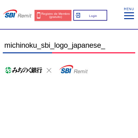
Registro de Membro
Login
(gratuito)
michinoku_sbi_logo_japanese_