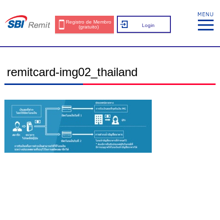
Registro de Membro
Login
(gratuito)
remitcard-img02_thailand