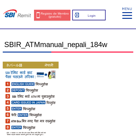
Registro de Membro
Login
(gratuito)
SBIR_ATMmanual_nepali_184w