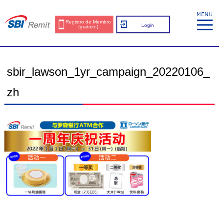
Registro de Membro
Login
(gratuito)
sbir_lawson_1yr_campaign_20220106_
zh