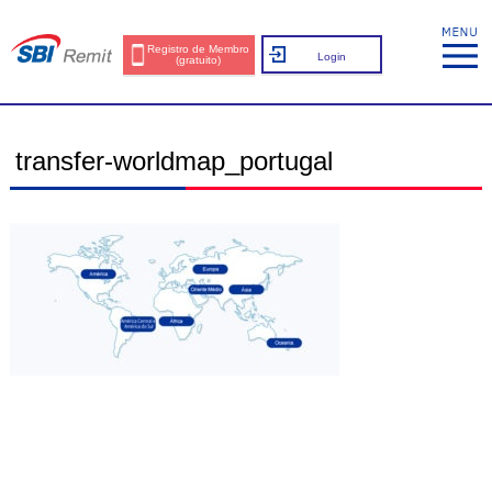
Registro de Membro
Login
(gratuito)
transfer-worldmap_portugal