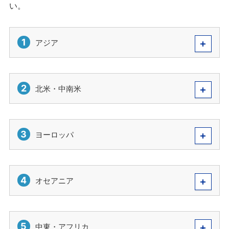
い。
1
アジア
2
北米・中南米
3
ヨーロッパ
4
オセアニア
5
中東・アフリカ