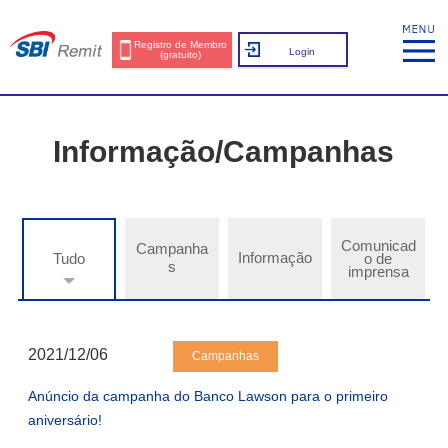
Registro de Membro
Login
(gratuito)
Informação/Campanhas
Comunicad
Campanha
Informação
Tudo
o de
s
imprensa
2021/12/06
Campanhas
Anúncio da campanha do Banco Lawson para o primeiro
aniversário!