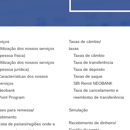
viços
Taxas de câmbio/
Utilização dos nossos serviços
taxas
(pessoa física)
Taxas de câmbio
Utilização dos nossos serviços
Taxa de transferência
(pessoa jurídica)
Taxa de depósito
Características dos nossos
Taxas de saque
serviços
SBI Remit NEOBANK
Neobank
Taxa de cancelamento e
Point Program
reembolso de transferência
ses para remessa/
Simulação
ebimento
Recebimento de dinheiro/
Lista de países/regiões onde a
Gestão de conta