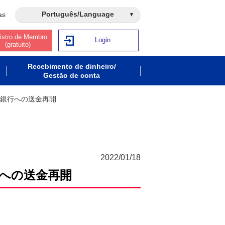
Português/Language
as
istro de Membro
Login
(gratuito)
Recebimento de dinheiro/
Gestão de conta
の銀行への送金再開
2022/01/18
への送金再開