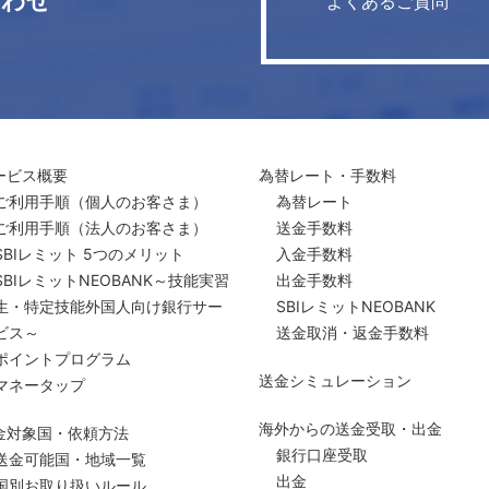
合わせ
よくあるご質問
ービス概要
為替レート・手数料
ご利用手順
（個人のお客さま）
為替レート
ご利用手順
（法人のお客さま）
送金手数料
SBIレミット 5つのメリット
入金手数料
SBIレミットNEOBANK～技能実習
出金手数料
生・特定技能外国人向け銀行サー
SBIレミットNEOBANK
ビス～
送金取消・返金手数料
ポイントプログラム
送金シミュレーション
マネータップ
海外からの送金受取・出金
金対象国・依頼方法
銀行口座受取
送金可能国・地域一覧
出金
国別お取り扱いルール