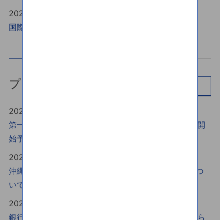
2026年07月03日
国際送金取引規定改正のお知らせ
プレスリリース
一覧
2026年07月21日
第一種資金移動業の認可取得および高額送金サービス開
始予定のお知らせ
2026年06月25日
沖縄銀行 SBIレミットの国際送金サービス連携開始につ
いて
2026年06月16日
銀行口座宛送金サービスにおける対応通貨拡大のお知ら