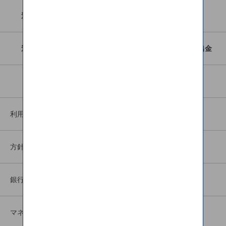
送金対象国・依頼方法
為替レート・手数料
送金シミュレーション
海外からの送金受取・出金
お問い合わせ
よくあるご質問
利用規約等
方針一覧
銀行代理業関連
マネータップ関連