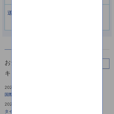
送金可能国・
受取通貨
お知らせ・
一覧
キャンペーン
2026年08月03日
国際送金取引規定改正のお知らせ
NEW
2026年07月31日
タイ銀行口座宛て送金に関する重要なお知らせ
NEW