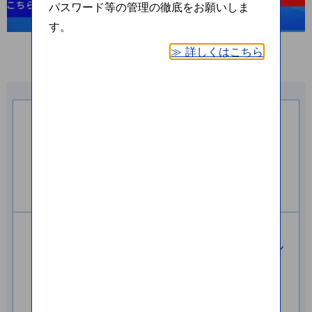
パスワード等の管理の徹底をお願いしま
す。
≫ 詳しくはこちら
5つの
海外送金の
メリット
流れ
手数料・
送金依頼チャネル
為替レート