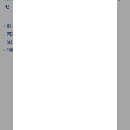
せ
旧マネータップ株式会社のニュースリリースはこちら
関東財務局の公式YouTubeチャンネルはこちら
違法送金は危険で犯罪です
預貯金口座が悪用されないために