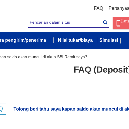
!
FAQ
Pertanya
Daft
ra pengirim/penerima
Nilai tukar/biaya
Simulasi
apan saldo akan muncul di akun SBI Remit saya?
FAQ (Deposit
Tolong beri tahu saya kapan saldo akan muncul di a