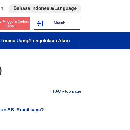
an
Bahasa Indonesia/Language
ar Anggota (bebas
Masuk
biaya)
Terima Uang/Pengelolaan Akun
)
FAQ - top page
kun SBI Remit saya?