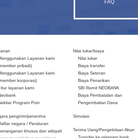
FAQ
yanan
Nilai tukar/biaya
Menggunakan Layanan kami
Nilai tukar
(member pribadi)
Biaya transfer
Menggunakan Layanan kami
Biaya Setoran
(member korporasi)
Biaya Penarikan
Fitur layanan kami
SBI Remit NEOBANK
Neobank
Biaya Pembatalan dan
Sekitar Program Poin
Pengembalian Dana
ara pengirim/penerima
Simulasi
Daftar negara / Peraturan
Terima Uang/Pengelolaan Akun
penanganan khusus dan wilayah
Transfer ke rekening bank