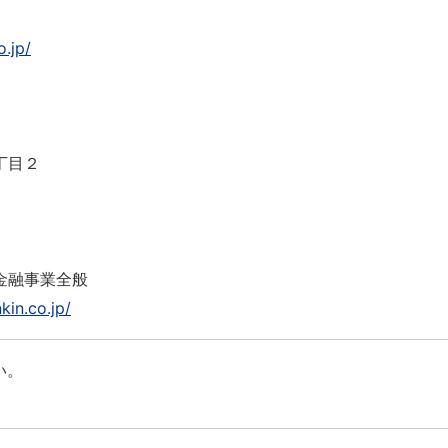
o.jp/
丁目２
金融事業全般
kin.co.jp/
い。