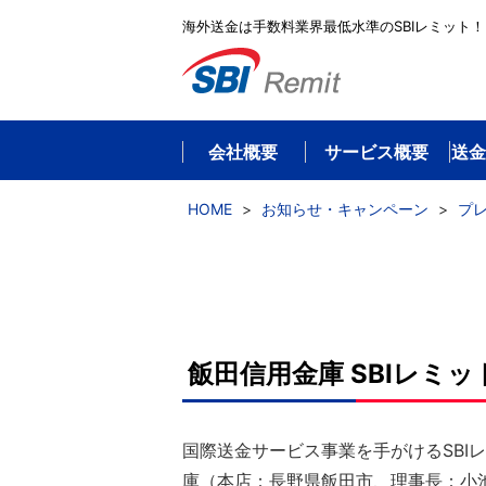
海外送金は手数料業界最低水準のSBIレミット！
会社概要
サービス概要
送金
HOME
>
お知らせ・キャンペーン
>
プ
飯田信用金庫 SBIレミ
国際送金サービス事業を手がけるSB
庫（本店：長野県飯田市、理事長：小池