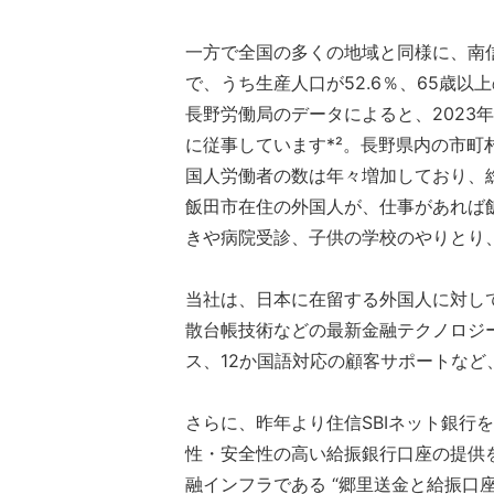
一方で全国の多くの地域と同様に、南信州
で、うち生産人口が52.6％、65歳以上
長野労働局のデータによると、2023
に従事しています*²。長野県内の市
国人労働者の数は年々増加しており、総
飯田市在住の外国人が、仕事があれば
きや病院受診、子供の学校のやりとり、
当社は、日本に在留する外国人に対して
散台帳技術などの最新金融テクノロジ
ス、12か国語対応の顧客サポートな
さらに、昨年より住信SBIネット銀
性・安全性の高い給振銀行口座の提供
融インフラである “郷里送金と給振口