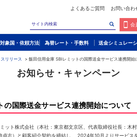
よくあるご質問
お問い合わ
会
対象国・依頼方法
為替レート・手数料
送金シミュレー
レスリリース
>
飯田信用金庫 SBIレミットの国際送金サービス連携開始
お知らせ・キャンペーン
ットの国際送金サービス連携開始について
Iレミット株式会社（本社：東京都文京区、代表取締役社長：木
貞志）と顧客紹介契約を締結し、 2024年10月よりサービ