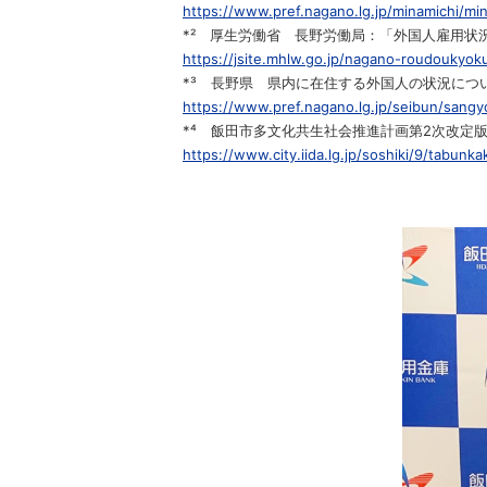
https://www.pref.nagano.lg.jp/minamichi/m
*² 厚生労働省 長野労働局：「外国人雇用状
https://jsite.mhlw.go.jp/nagano-roudoukyo
*³ 長野県 県内に在住する外国人の状況につい
https://www.pref.nagano.lg.jp/seibun/sangy
*⁴ 飯田市多文化共生社会推進計画第2次改定
https://www.city.iida.lg.jp/soshiki/9/tabunka