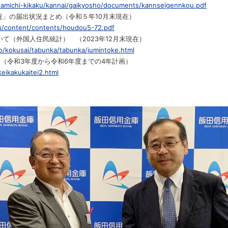
inamichi-kikaku/kannai/gaikyosho/documents/kannseigennkou.pdf
況」の届出状況まとめ（令和５年10月末現在）
ku/content/contents/houdou5-72.pdf
て（外国人住民統計） （2023年12月末現在）
o/kokusai/tabunka/tabunka/jumintoke.html
版（令和3年度から令和6年度までの4年計画）
keikakukaitei2.html