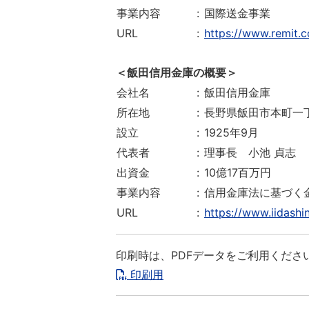
事業内容
:
国際送金事業
URL
:
https://www.remit.c
＜飯田信用金庫の概要＞
会社名
:
飯田信用金庫
所在地
:
長野県飯田市本町一
設立
:
1925年9月
代表者
:
理事長 小池 貞志
出資金
:
10億17百万円
事業内容
:
信用金庫法に基づく
URL
:
https://www.iidashin
印刷時は、PDFデータをご利用くださ
印刷用