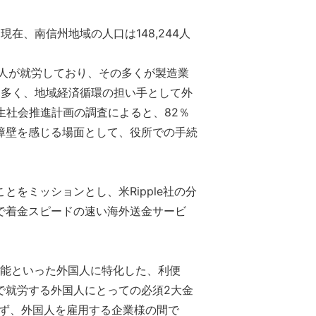
在、南信州地域の人口は148,244人
外国人が就労しており、その多くが製造業
に多く、地域経済循環の担い手として外
生社会推進計画の調査によると、82％
障壁を感じる場面として、役所での手続
をミッションとし、米Ripple社の分
で着金スピードの速い海外送金サービ
技能といった外国人に特化した、利便
で就労する外国人にとっての必須2大金
らず、外国人を雇用する企業様の間で