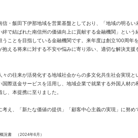
。
南信・飯田下伊那地域を営業基盤としており、「地域の明るい
い絆で結ばれた南信州の価値向上に貢献する金融機関」という
担うことを目指している金融機関です。来年度は創立100周年
が抱える将来に対する不安や悩みに寄り添い、適切な解決支援を
人々の往来が活発化する地域社会からの多文化共生社会実現と
い国際送金サービスを活用し、地域企業で就業する外国人材の
指し、本提携に至りました。
に考え、「新たな価値の提供」「顧客中心主義の実現」に努め
概況書 （2024年6月）