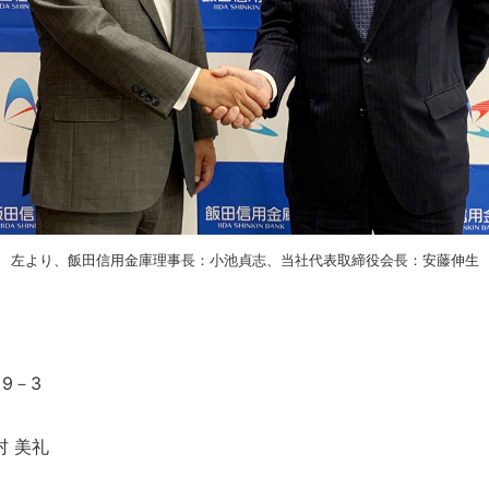
左より、飯田信用金庫理事長：小池貞志、当社代表取締役会長：安藤伸生
9－3
 美礼