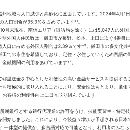
地域も人口減少と高齢化に直面しています。2024年4月1日現
の人口割合が35.3％を占めています*¹。
年10月末現在、南信エリア（諏訪局を除く）には5,047人の
町村別外国人住民数は、飯田市が長野、松本、上田に次ぐ4番目
人口に占める外国人割合は2.39％です*³。飯田市の多文化共
飯田での永住を希望しており、定住・永住していくため言語の
金融機関の利用をあげています*⁴。
郷里送金を中心とした利便性の高い金融サービスを提供すること
ーを積極的に取り入れることにより、安全性はもとより、廉価
ど、お客様の利便性向上に日々取り組んでいます。
行を所属銀行とする銀行代理業の許可をうけ、技能実習生・特定
を開始しました。これにより、今後益々増加が予想される日本
座” 一体型の提供が、多言語対応で可能となり、利用者のみな