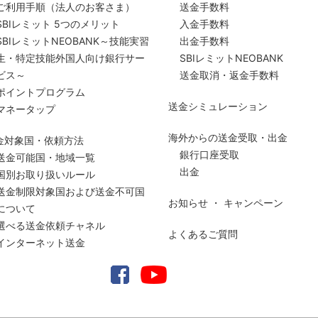
ご利用手順
（法人のお客さま）
送金手数料
SBIレミット 5つのメリット
入金手数料
SBIレミットNEOBANK～技能実習
出金手数料
生・特定技能外国人向け銀行サー
SBIレミットNEOBANK
ビス～
送金取消・返金手数料
ポイントプログラム
送金シミュレーション
マネータップ
海外からの送金受取・出金
金対象国・依頼方法
銀行口座受取
送金可能国・地域一覧
出金
国別お取り扱いルール
送金制限対象国および送金
不可国
お知らせ ・ キャンペーン
について
選べる送金依頼チャネル
よくあるご質問
インターネット送金