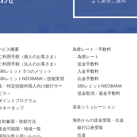
合わせ
よくあるご質問
ービス概要
為替レート・手数料
ご利用手順
（個人のお客さま）
為替レート
ご利用手順
（法人のお客さま）
送金手数料
SBIレミット 5つのメリット
入金手数料
SBIレミットNEOBANK～技能実習
出金手数料
生・特定技能外国人向け銀行サー
SBIレミットNEOBANK
ビス～
送金取消・返金手数料
ポイントプログラム
送金シミュレーション
マネータップ
海外からの送金受取・出金
金対象国・依頼方法
銀行口座受取
送金可能国・地域一覧
出金
国別お取り扱いルール