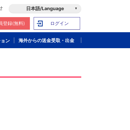
せ
日本語/Language
員登録(無料)
ログイン
海外からの送金受取・出金
ション