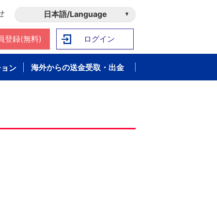
せ
日本語/Language
員登録(無料)
ログイン
海外からの送金受取・出金
ション