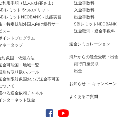
ご利用手順
（法人のお客さま）
送金手数料
SBIレミット 5つのメリット
入金手数料
SBIレミットNEOBANK～技能実習
出金手数料
生・特定技能外国人向け銀行サー
SBIレミットNEOBANK
ビス～
送金取消・返金手数料
ポイントプログラム
送金シミュレーション
マネータップ
海外からの送金受取・出金
金対象国・依頼方法
銀行口座受取
送金可能国・地域一覧
出金
国別お取り扱いルール
送金制限対象国および送金
不可国
お知らせ ・ キャンペーン
について
選べる送金依頼チャネル
よくあるご質問
インターネット送金