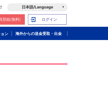
せ
日本語/Language
員登録(無料)
ログイン
海外からの送金受取・出金
ション