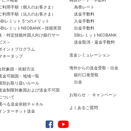
ご利用手順
（個人のお客さま）
為替レート
ご利用手順
（法人のお客さま）
送金手数料
SBIレミット 5つのメリット
入金手数料
SBIレミットNEOBANK～技能実習
出金手数料
生・特定技能外国人向け銀行サー
SBIレミットNEOBANK
ビス～
送金取消・返金手数料
ポイントプログラム
送金シミュレーション
マネータップ
海外からの送金受取・出金
金対象国・依頼方法
銀行口座受取
送金可能国・地域一覧
出金
国別お取り扱いルール
送金制限対象国および送金
不可国
お知らせ ・ キャンペーン
について
選べる送金依頼チャネル
よくあるご質問
インターネット送金