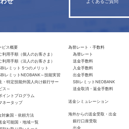
合わせ
よくあるご質問
ービス概要
為替レート・手数料
ご利用手順
（個人のお客さま）
為替レート
ご利用手順
（法人のお客さま）
送金手数料
SBIレミット 5つのメリット
入金手数料
SBIレミットNEOBANK～技能実習
出金手数料
生・特定技能外国人向け銀行サー
SBIレミットNEOBANK
ビス～
送金取消・返金手数料
ポイントプログラム
送金シミュレーション
マネータップ
海外からの送金受取・出金
金対象国・依頼方法
銀行口座受取
送金可能国・地域一覧
出金
国別お取り扱いルール