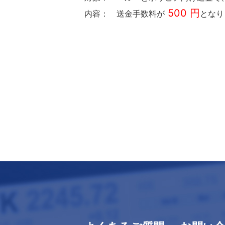
500 円
内容： 送金手数料が
となり