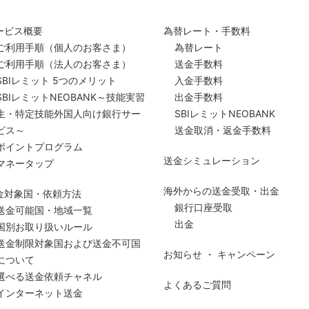
ービス概要
為替レート・手数料
ご利用手順
（個人のお客さま）
為替レート
ご利用手順
（法人のお客さま）
送金手数料
SBIレミット 5つのメリット
入金手数料
SBIレミットNEOBANK～技能実習
出金手数料
生・特定技能外国人向け銀行サー
SBIレミットNEOBANK
ビス～
送金取消・返金手数料
ポイントプログラム
送金シミュレーション
マネータップ
海外からの送金受取・出金
金対象国・依頼方法
銀行口座受取
送金可能国・地域一覧
出金
国別お取り扱いルール
送金制限対象国および送金
不可国
お知らせ ・ キャンペーン
について
選べる送金依頼チャネル
よくあるご質問
インターネット送金